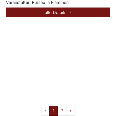
Veranstalter: Rursee in Flammen
alle Details
‹
1
2
›