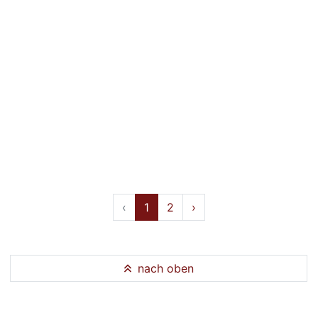
‹
1
2
›
nach oben