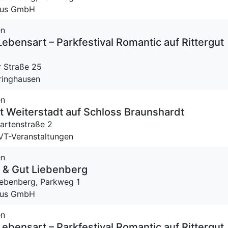
Haus GmbH
en
Lebensart – Parkfestival Romantic auf Rittergut
 Straße 25
eringhausen
en
 Weiterstadt auf Schloss Braunshardt
artenstraße 2
 VT-Veranstaltungen
en
 & Gut Liebenberg
iebenberg,
Parkweg 1
Haus GmbH
en
Lebensart – Parkfestival Romantic auf Rittergut