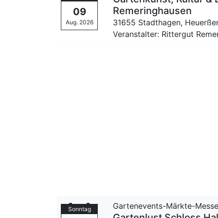
Remeringhausen
09
31655 Stadthagen,
Heuerßer
Aug. 2026
Veranstalter: Rittergut Rem
Gartenevents-Märkte-Mess
Sonntag
Gartenlust Schloss Ha