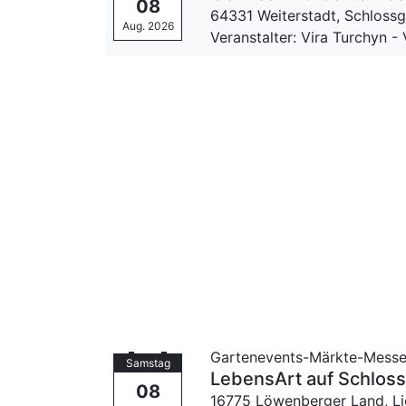
08
64331 Weiterstadt,
Schlossg
Aug. 2026
Veranstalter: Vira Turchyn -
Gartenevents-Märkte-Mess
Samstag
LebensArt auf Schloss
08
16775 Löwenberger Land, L