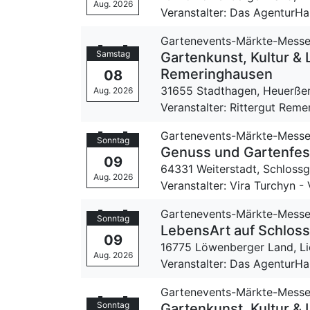
Aug. 2026
Veranstalter: Das Agentur
Gartenevents-Märkte-Mess
Samstag
Gartenkunst, Kultur & 
Remeringhausen
08
31655 Stadthagen,
Heuerßer
Aug. 2026
Veranstalter: Rittergut Rem
Gartenevents-Märkte-Mess
Sonntag
Genuss und Gartenfest
09
64331 Weiterstadt,
Schlossg
Aug. 2026
Veranstalter: Vira Turchyn -
Gartenevents-Märkte-Mess
Sonntag
LebensArt auf Schloss
09
16775 Löwenberger Land, L
Aug. 2026
Veranstalter: Das Agentur
Gartenevents-Märkte-Mess
Sonntag
Gartenkunst, Kultur & 