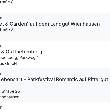
traße 8
en
met & Garden“ auf dem Landgut Wienhausen
traße 8
en
 & Gut Liebenberg
iebenberg,
Parkweg 1
Haus GmbH
en
Lebensart – Parkfestival Romantic auf Rittergut
 Straße 25
eringhausen
en