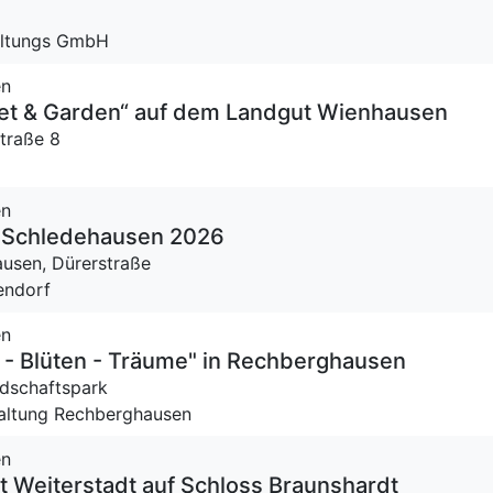
altungs GmbH
en
met & Garden“ auf dem Landgut Wienhausen
traße 8
en
f-Schledehausen 2026
ausen,
Dürerstraße
endorf
en
- Blüten - Träume" in Rechberghausen
dschaftspark
altung Rechberghausen
en
 Weiterstadt auf Schloss Braunshardt