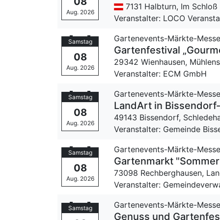
08
7131 Halbturn,
Im Schloß
Aug. 2026
Veranstalter: LOCO Veranst
Gartenevents-Märkte-Mess
Samstag
Gartenfestival „Gour
08
29342 Wienhausen,
Mühlens
Aug. 2026
Veranstalter: ECM GmbH
Gartenevents-Märkte-Mess
Samstag
LandArt in Bissendor
08
49143 Bissendorf, Schledeh
Aug. 2026
Veranstalter: Gemeinde Biss
Gartenevents-Märkte-Mess
Samstag
Gartenmarkt "Sommer 
08
73098 Rechberghausen,
Lan
Aug. 2026
Veranstalter: Gemeindeverw
Gartenevents-Märkte-Mess
Samstag
Genuss und Gartenfest