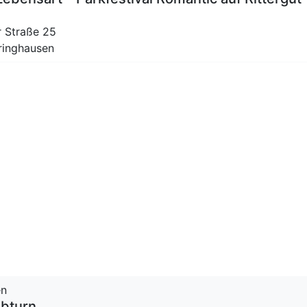
 Straße 25
eringhausen
en
lbturn