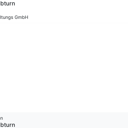
lbturn
altungs GmbH
en
lbturn