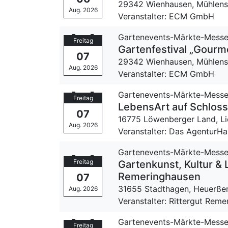
29342 Wienhausen,
Mühlens
Aug. 2026
Veranstalter: ECM GmbH
Gartenevents-Märkte-Mess
Freitag
Gartenfestival „Gour
07
29342 Wienhausen,
Mühlens
Aug. 2026
Veranstalter: ECM GmbH
Gartenevents-Märkte-Mess
Freitag
LebensArt auf Schloss
07
16775 Löwenberger Land, L
Aug. 2026
Veranstalter: Das Agentur
Gartenevents-Märkte-Mess
Freitag
Gartenkunst, Kultur & 
Remeringhausen
07
31655 Stadthagen,
Heuerßer
Aug. 2026
Veranstalter: Rittergut Rem
Gartenevents-Märkte-Mess
Freitag