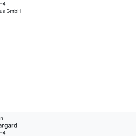
2–4
Haus GmbH
en
argard
2–4