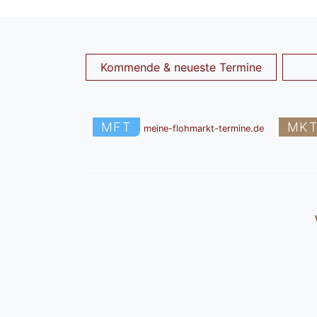
Kommende & neueste Termine
MFT
MK
meine-flohmarkt-termine.de