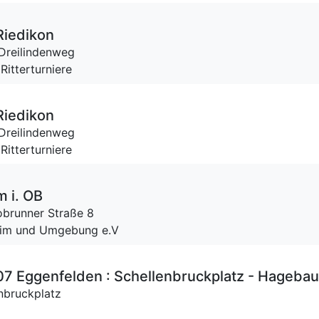
Riedikon
Dreilindenweg
 Ritterturniere
Riedikon
Dreilindenweg
 Ritterturniere
m i. OB
brunner Straße 8
heim und Umgebung e.V
7 Eggenfelden : Schellenbruckplatz - Hageba
nbruckplatz
e