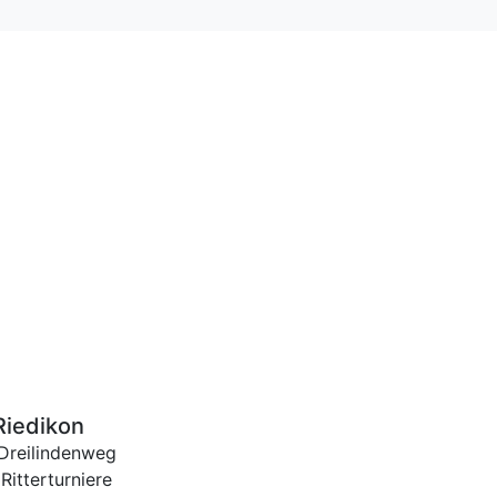
e
Riedikon
Dreilindenweg
 Ritterturniere