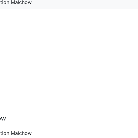
mation Malchow
ow
mation Malchow