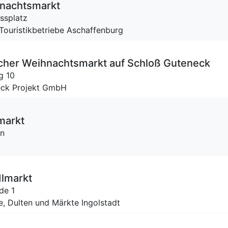
nachtsmarkt
ssplatz
 Touristikbetriebe Aschaffenburg
scher Weihnachtsmarkt auf Schloß Guteneck
g 10
neck Projekt GmbH
markt
en
dlmarkt
de 1
e, Dulten und Märkte Ingolstadt