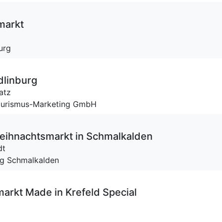
markt
urg
linburg
atz
Tourismus-Marketing GmbH
eihnachtsmarkt in Schmalkalden
dt
ng Schmalkalden
arkt Made in Krefeld Special