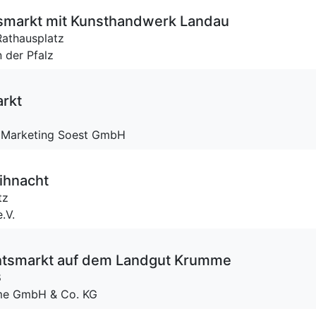
smarkt mit Kunsthandwerk Landau
Rathausplatz
n der Pfalz
rkt
nd Marketing Soest GmbH
ihnacht
tz
.V.
htsmarkt auf dem Landgut Krumme
8
mme GmbH & Co. KG