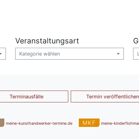
Veranstaltungsart
G
Kategorie wählen
Terminausfälle
Termin veröffentlichen
T
MKF
meine-kunsthandwerker-termine.de
meine-kinderflohma