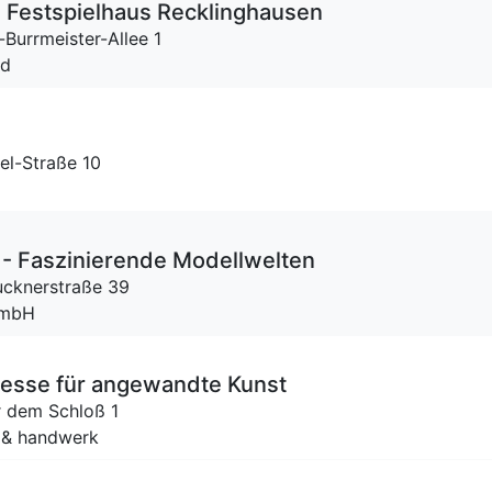
 Festspielhaus Recklinghausen
-Burrmeister-Allee 1
rd
l-Straße 10
- Faszinierende Modellwelten
ucknerstraße 39
GmbH
se für angewandte Kunst
r dem Schloß 1
 & handwerk