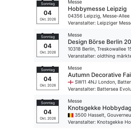
Messe
Sonntag
Hobbymesse Leipzig
04
04356 Leipzig,
Messe-Allee 
Okt. 2026
Veranstalter: Leipziger Me
Messe
Sonntag
Design Börse Berlin 2
04
10318 Berlin,
Treskowallee 1
Okt. 2026
Veranstalter: oldthing märkt
Messe
Sonntag
Autumn Decorative Fair
04
SW11 4NJ London,
Batte
Okt. 2026
Veranstalter: Battersea Evol
Messe
Sonntag
Knotsgekke Hobbydag
04
3500 Hasselt,
Gouverneur
Okt. 2026
Veranstalter: Knotsgekke H