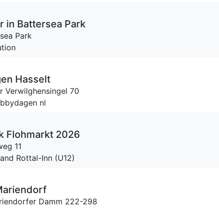
 in Battersea Park
rsea Park
ution
en Hasselt
 Verwilghensingel 70
obbydagen nl
ik Flohmarkt 2026
weg 11
and Rottal-Inn (U12)
(Mariendorf
riendorfer Damm 222-298