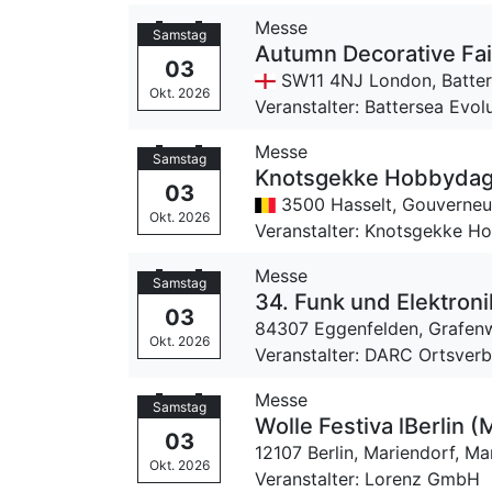
Messe
Samstag
Autumn Decorative Fair
03
SW11 4NJ London,
Batte
Okt. 2026
Veranstalter: Battersea Evol
Messe
Samstag
Knotsgekke Hobbydag
03
3500 Hasselt,
Gouverneur
Okt. 2026
Veranstalter: Knotsgekke H
Messe
Samstag
34. Funk und Elektron
03
84307 Eggenfelden,
Grafen
Okt. 2026
Veranstalter: DARC Ortsverb
Messe
Samstag
Wolle Festiva lBerlin 
03
12107 Berlin, Mariendorf,
Ma
Okt. 2026
Veranstalter: Lorenz GmbH