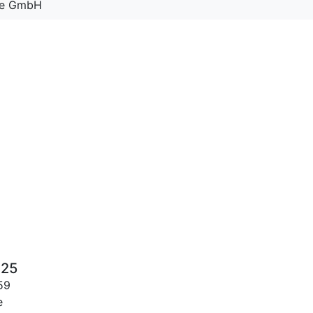
sse GmbH
025
59
e