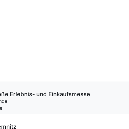
roße Erlebnis- und Einkaufsmesse
nde
se
emnitz