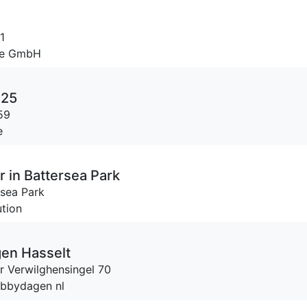
1
sse GmbH
025
59
e
 in Battersea Park
rsea Park
ution
en Hasselt
 Verwilghensingel 70
obbydagen nl