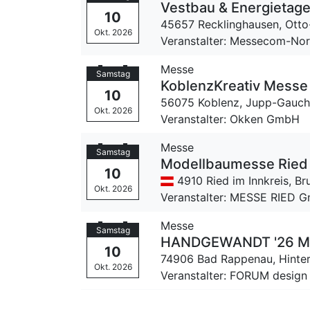
Vestbau & Energietage
10
45657 Recklinghausen,
Otto
Okt. 2026
Veranstalter: Messecom-No
Messe
Samstag
KoblenzKreativ Messe
10
56075 Koblenz,
Jupp-Gauche
Okt. 2026
Veranstalter: Okken GmbH
Messe
Samstag
Modellbaumesse Ried 
10
4910 Ried im Innkreis,
Br
Okt. 2026
Veranstalter: MESSE RIED 
Messe
Samstag
HANDGEWANDT '26 Mes
10
74906 Bad Rappenau,
Hinte
Okt. 2026
Veranstalter: FORUM design