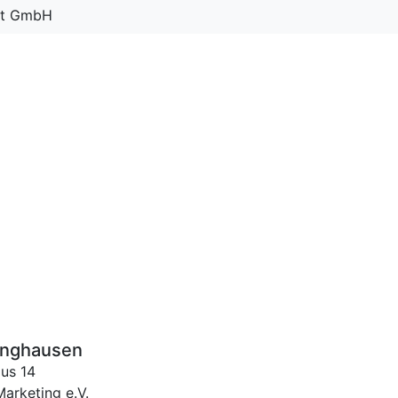
ent GmbH
inghausen
us 14
arketing e.V.