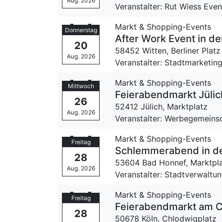
Aug. 2026
Veranstalter: Rut Wiess Ev
Markt & Shopping-Events
Donnerstag
After Work Event in de
20
58452 Witten,
Berliner Platz
Aug. 2026
Veranstalter: Stadtmarketin
Markt & Shopping-Events
Mittwoch
Feierabendmarkt Jülic
26
52412 Jülich,
Marktplatz
Aug. 2026
Veranstalter: Werbegemeinsch
Markt & Shopping-Events
Freitag
Schlemmerabend in de
28
53604 Bad Honnef,
Marktpl
Aug. 2026
Veranstalter: Stadtverwaltu
Markt & Shopping-Events
Freitag
Feierabendmarkt am Ch
28
50678 Köln,
Chlodwigplatz