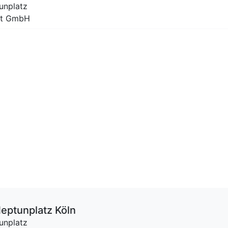
unplatz
ent GmbH
eptunplatz Köln
unplatz