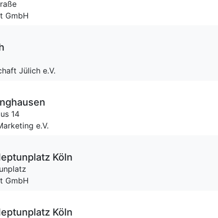
traße
ent GmbH
h
aft Jülich e.V.
inghausen
us 14
arketing e.V.
eptunplatz Köln
unplatz
ent GmbH
eptunplatz Köln