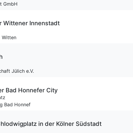
ent GmbH
r Wittener Innenstadt
g Witten
h
aft Jülich e.V.
r Bad Honnefer City
atz
ng Bad Honnef
lodwigplatz in der Kölner Südstadt