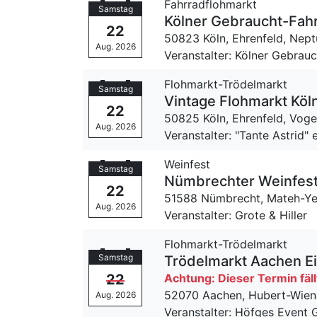
Fahrradflohmarkt
Samstag
Kölner Gebraucht-Fahr
22
50823 Köln, Ehrenfeld,
Nept
Aug. 2026
Veranstalter: Kölner Gebrau
Flohmarkt-Trödelmarkt
Samstag
Vintage Flohmarkt Köl
22
50825 Köln, Ehrenfeld,
Voge
Aug. 2026
Veranstalter: "Tante Astrid" e
Weinfest
Samstag
Nümbrechter Weinfes
22
51588 Nümbrecht,
Mateh-Ye
Aug. 2026
Veranstalter: Grote & Hiller
Flohmarkt-Trödelmarkt
Samstag
Trödelmarkt Aachen Ei
22
Achtung: Dieser Termin fäll
52070 Aachen,
Hubert-Wien
Aug. 2026
Veranstalter: Höfges Even