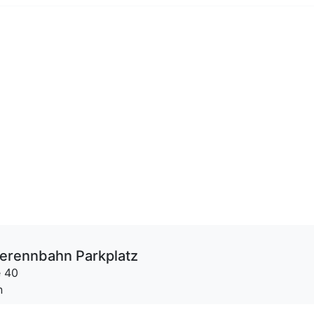
rderennbahn Parkplatz
e 40
n