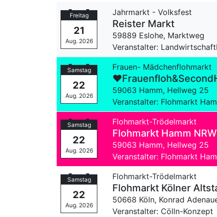
Jahrmarkt - Volksfest
Freitag
Reister Markt
21
59889 Eslohe,
Marktweg
Aug. 2026
Veranstalter: Landwirtschaftl
Frauen- Mädchenflohmarkt
Samstag
❤Frauenfloh&SecondH
22
59063 Hamm,
Hellweg 25
Aug. 2026
Veranstalter: Flohmarkt Ha
Flohmarkt-Trödelmarkt
Samstag
Flohmarkt Hamm NRW 
22
59063 Hamm,
Hellweg 25
Aug. 2026
Veranstalter: Flohmarkt Ha
Flohmarkt-Trödelmarkt
Samstag
Flohmarkt Kölner Alts
22
50668 Köln,
Konrad Adenaue
Aug. 2026
Veranstalter: Cölln-Konzept