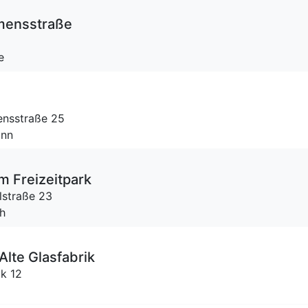
mensstraße
e
ensstraße 25
onn
m Freizeitpark
lstraße 23
ch
Alte Glasfabrik
ik 12