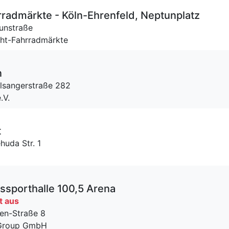
radmärkte - Köln-Ehrenfeld, Neptunplatz
unstraße
cht-Fahrradmärkte
n
lsangerstraße 282
.V.
t
huda Str. 1
ssporthalle 100,5 Arena
t aus
en-Straße 8
t Group GmbH