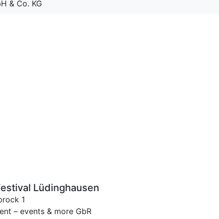
bH & Co. KG
stival Lüdinghausen
brock 1
ment – events & more GbR