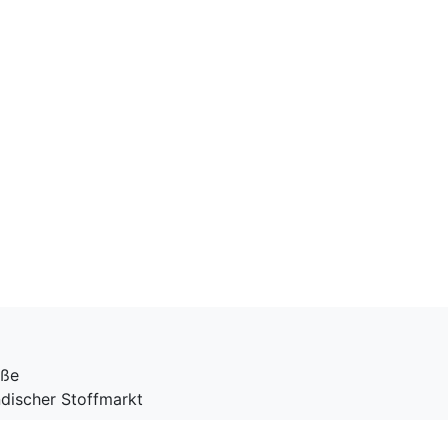
aße
ndischer Stoffmarkt