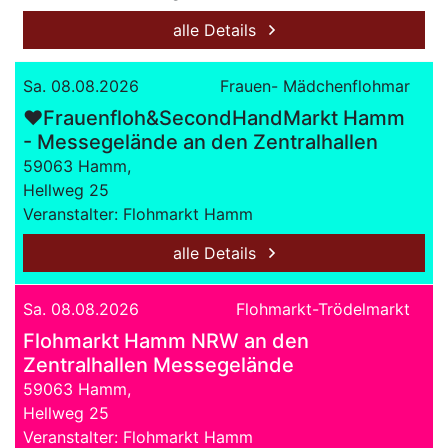
alle Details
Sa. 08.08.2026
Frauen- Mädchenflohmar
❤Frauenfloh&SecondHandMarkt Hamm
- Messegelände an den Zentralhallen
59063 Hamm,
Hellweg 25
Veranstalter: Flohmarkt Hamm
alle Details
Sa. 08.08.2026
Flohmarkt-Trödelmarkt
Flohmarkt Hamm NRW an den
Zentralhallen Messegelände
59063 Hamm,
Hellweg 25
Veranstalter: Flohmarkt Hamm