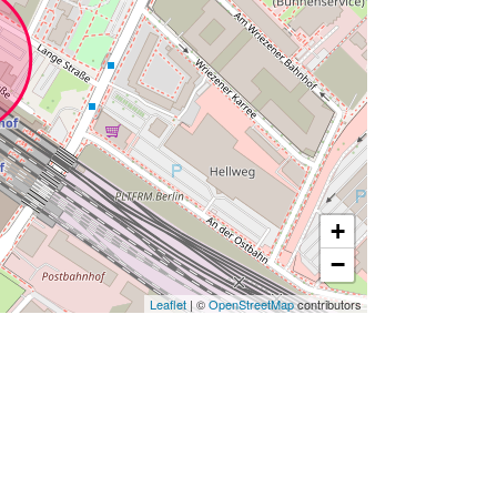
+
−
Leaflet
| ©
OpenStreetMap
contributors