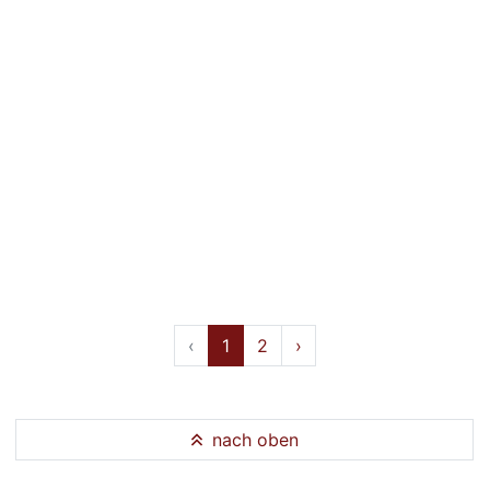
‹
1
2
›
nach oben