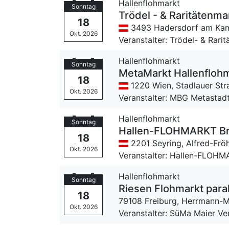
Hallenflohmarkt
Sonntag
Trödel - & Raritätenm
18
3493 Hadersdorf am Ka
Okt. 2026
Veranstalter: Trödel- & Rari
Hallenflohmarkt
Sonntag
MetaMarkt Hallenfloh
18
1220 Wien,
Stadlauer Str
Okt. 2026
Veranstalter: MBG Metastad
Hallenflohmarkt
Sonntag
Hallen-FLOHMARKT Br
18
2201 Seyring,
Alfred-Frö
Okt. 2026
Veranstalter: Hallen-FLOHM
Hallenflohmarkt
Sonntag
Riesen Flohmarkt para
18
79108 Freiburg,
Herrmann-M
Okt. 2026
Veranstalter: SüMa Maier V