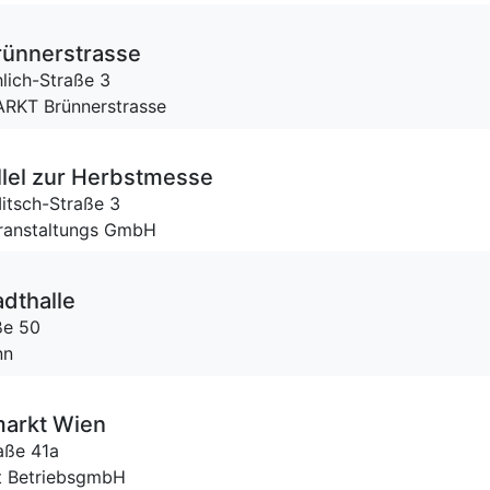
ünnerstrasse
hlich-Straße 3
ARKT Brünnerstrasse
llel zur Herbstmesse
itsch-Straße 3
eranstaltungs GmbH
dthalle
ße 50
nn
markt Wien
aße 41a
t BetriebsgmbH