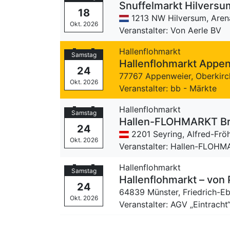
Snuffelmarkt Hilversu
18
1213 NW Hilversum,
Aren
Okt. 2026
Veranstalter: Von Aerle BV
Hallenflohmarkt
Samstag
Hallenflohmarkt Appe
24
77767 Appenweier,
Oberkirc
Okt. 2026
Veranstalter: bb - Märkte
Hallenflohmarkt
Samstag
Hallen-FLOHMARKT Br
24
2201 Seyring,
Alfred-Frö
Okt. 2026
Veranstalter: Hallen-FLOHM
Hallenflohmarkt
Samstag
Hallenflohmarkt – von 
24
64839 Münster,
Friedrich-E
Okt. 2026
Veranstalter: AGV „Eintracht