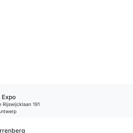
 Expo
 Rijswijcklaan 191
Antwerp
rrenberg