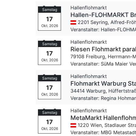
Hallenflohmarkt
Samstag
Hallen-FLOHMARKT Br
17
2201 Seyring,
Alfred-Frö
Okt. 2026
Veranstalter: Hallen-FLOHM
Hallenflohmarkt
Samstag
Riesen Flohmarkt para
17
79108 Freiburg,
Herrmann-M
Okt. 2026
Veranstalter: SüMa Maier V
Hallenflohmarkt
Samstag
Flohmarkt Warburg Sta
17
34414 Warburg,
Hüffertstra
Okt. 2026
Veranstalter: Regina Hohma
Hallenflohmarkt
Samstag
MetaMarkt Hallenfloh
17
1220 Wien,
Stadlauer Str
Okt. 2026
Veranstalter: MBG Metastad