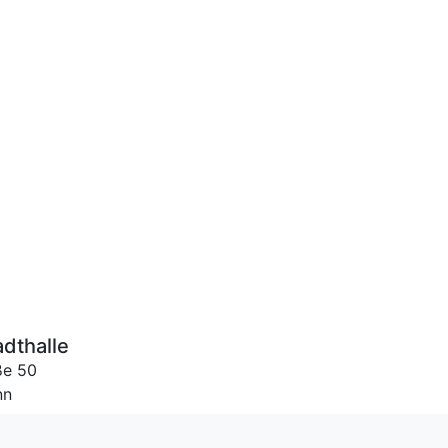
dthalle
ße 50
nn