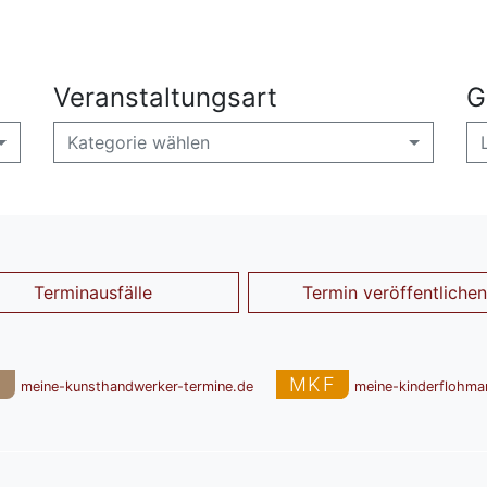
Veranstaltungsart
G
Kategorie wählen
Terminausfälle
Termin veröffentlichen
T
MKF
meine-kunsthandwerker-termine.de
meine-kinderflohma