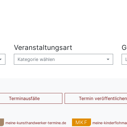
Veranstaltungsart
G
Kategorie wählen
Terminausfälle
Termin veröffentlichen
T
MKF
meine-kunsthandwerker-termine.de
meine-kinderflohma