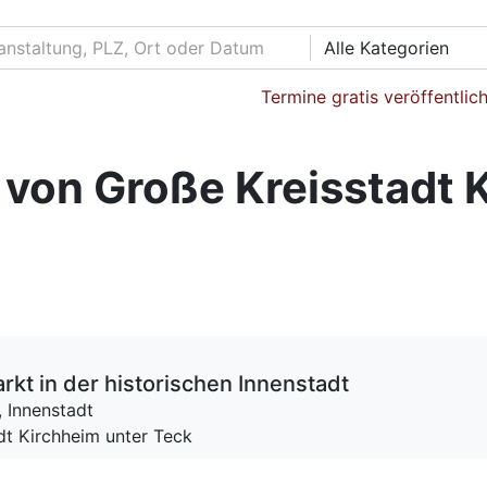
Alle Kategorien
Termine gratis veröffentlic
von Große Kreisstadt 
t in der his­to­ri­schen In­nen­stadt
,
Innenstadt
dt Kirchheim unter Teck