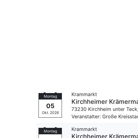
Krammarkt
Montag
Kirch­hei­mer Krämermark
05
73230 Kirchheim unter Teck
Okt. 2026
Veranstalter: Große Kreissta
Krammarkt
Montag
Kirch­hei­mer Krämermark