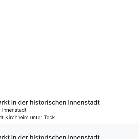
t in der his­to­ri­schen In­nen­stadt
,
Innenstadt
dt Kirchheim unter Teck
t in der his­to­ri­schen In­nen­stadt