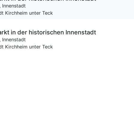
,
Innenstadt
dt Kirchheim unter Teck
t in der his­to­ri­schen In­nen­stadt
,
Innenstadt
dt Kirchheim unter Teck