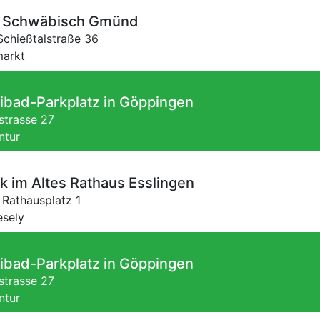
t Schwäbisch Gmünd
Schießtalstraße 36
markt
ibad-Parkplatz in Göppingen
trasse 27
ntur
 im Altes Rathaus Esslingen
,
Rathausplatz 1
esely
ibad-Parkplatz in Göppingen
trasse 27
ntur