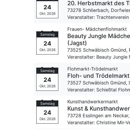
20. Herbstmarkt des Tr
24
73278 Schlierbach,
Dorfwies
Okt. 2026
Veranstalter: Trachtenverein
Frauen- Mädchenflohmarkt
Samstag
Beauty Jungle Mädche
(Jagst)
24
73525 Schwäbisch Gmünd,
Okt. 2026
Veranstalter: Beauty Jungl
Flohmarkt-Trödelmarkt
Samstag
Floh- und Trödelmark
24
73527 Schwäbisch Gmünd,
Okt. 2026
Veranstalter: Schießtal Floh
Kunsthandwerkermarkt
Samstag
Kunst & Kunsthandwerk
24
73728 Esslingen am Neckar
Okt. 2026
Veranstalter: Christine Mir-V