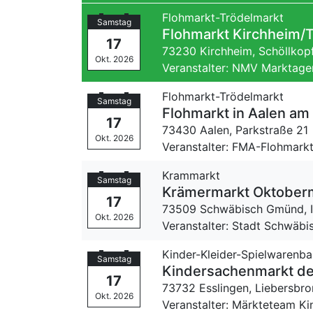
Flohmarkt-Trödelmarkt
Samstag
Flohmarkt Kirchheim/
17
73230 Kirchheim,
Schöllkop
Okt. 2026
Veranstalter: NMV Marktage
Flohmarkt-Trödelmarkt
Samstag
Flohmarkt in Aalen am 
17
73430 Aalen,
Parkstraße 21
Okt. 2026
Veranstalter: FMA-Flohmark
Krammarkt
Samstag
Krämermarkt Oktober
17
73509 Schwäbisch Gmünd,
Okt. 2026
Veranstalter: Stadt Schwäb
Kinder-Kleider-Spielwarenba
Samstag
Kindersachenmarkt de
17
73732 Esslingen,
Liebersbro
Okt. 2026
Veranstalter: Märkteteam K