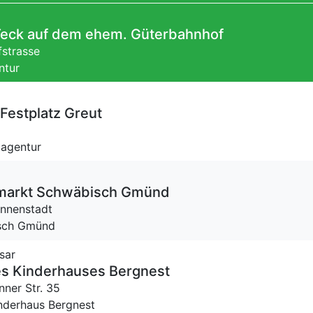
Teck auf dem ehem. Güterbahnhof
fstrasse
ntur
Festplatz Greut
tagentur
markt Schwäbisch Gmünd
Innenstadt
isch Gmünd
sar
s Kinderhauses Bergnest
nner Str. 35
inderhaus Bergnest