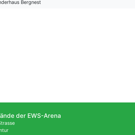
inderhaus Bergnest
lände der EWS-Arena
Strasse
ntur