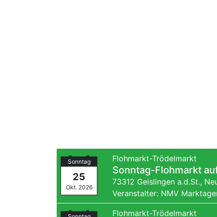
Flohmarkt-Trödelmarkt
Sonntag
Sonntag-Flohmarkt au
25
73312 Geislingen a.d.St.,
Neu
Okt. 2026
Veranstalter: NMV Marktage
Flohmarkt-Trödelmarkt
Sonntag