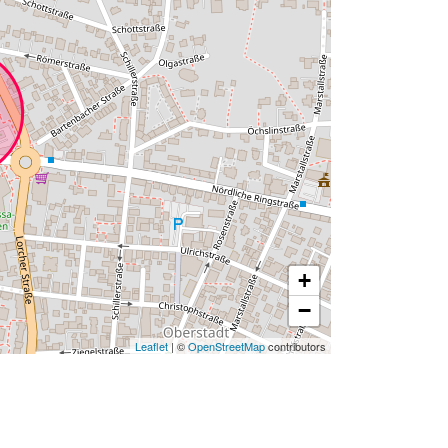
+
−
Leaflet
| ©
OpenStreetMap
contributors