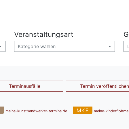
Veranstaltungsart
G
Kategorie wählen
Terminausfälle
Termin veröffentlichen
T
MKF
meine-kunsthandwerker-termine.de
meine-kinderflohma