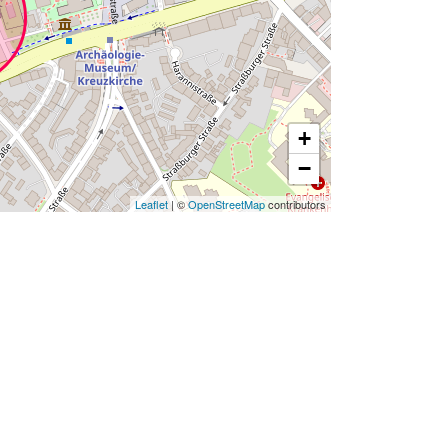
+
−
Leaflet
| ©
OpenStreetMap
contributors