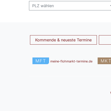
PLZ wählen
Kommende & neueste Termine
MFT
MK
meine-flohmarkt-termine.de