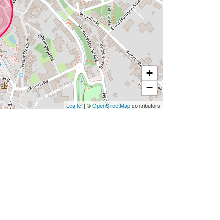
+
−
Leaflet
| ©
OpenStreetMap
contributors