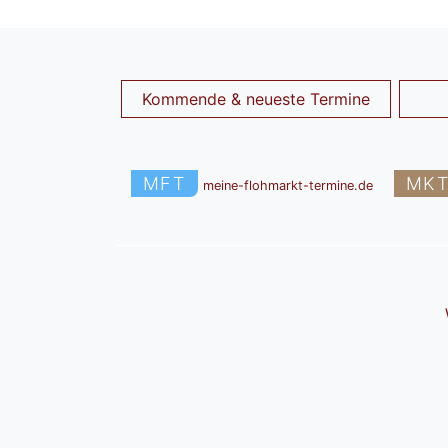
Kommende & neueste Termine
MFT
MK
meine-flohmarkt-termine.de