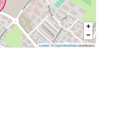
+
−
Leaflet
| ©
OpenStreetMap
contributors