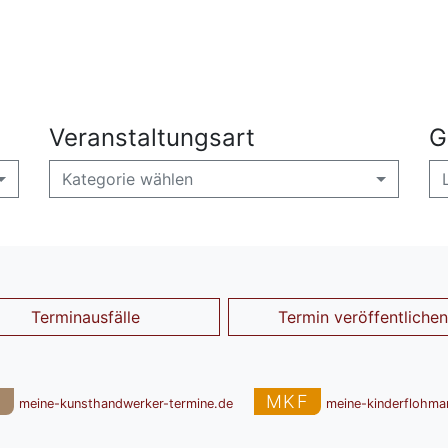
Veranstaltungsart
G
Kategorie wählen
Terminausfälle
Termin veröffentlichen
T
MKF
meine-kunsthandwerker-termine.de
meine-kinderflohma