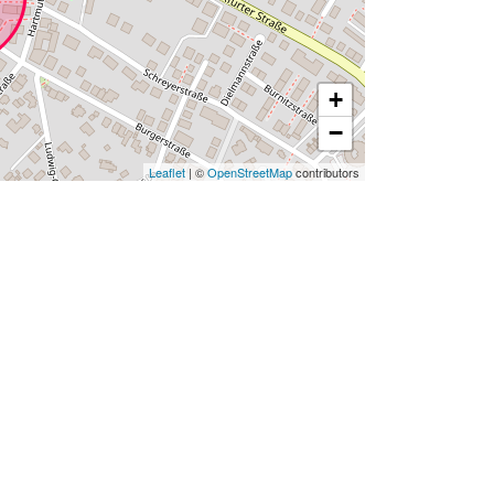
+
−
Leaflet
| ©
OpenStreetMap
contributors