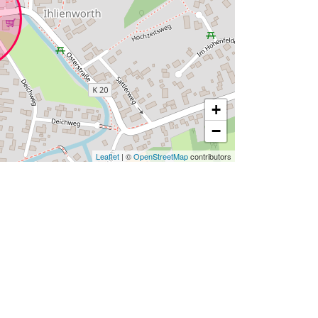
+
−
Leaflet
| ©
OpenStreetMap
contributors