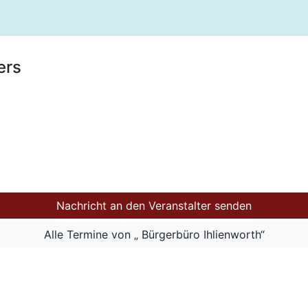
ers
Nachricht an den Veranstalter senden
Alle Termine von „ Bürgerbüro Ihlienworth“