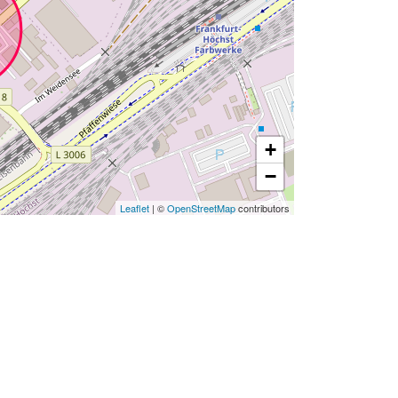
+
−
Leaflet
| ©
OpenStreetMap
contributors