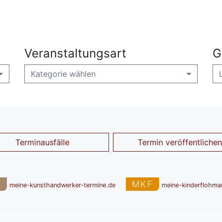
Veranstaltungsart
G
Kategorie wählen
Terminausfälle
Termin veröffentlichen
T
MKF
meine-kunsthandwerker-termine.de
meine-kinderflohma