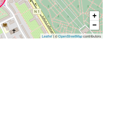
+
−
Leaflet
| ©
OpenStreetMap
contributors