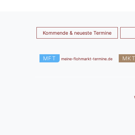
Kommende & neueste Termine
MFT
MK
meine-flohmarkt-termine.de