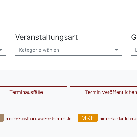
Veranstaltungsart
G
Kategorie wählen
Terminausfälle
Termin veröffentlichen
T
MKF
meine-kunsthandwerker-termine.de
meine-kinderflohma