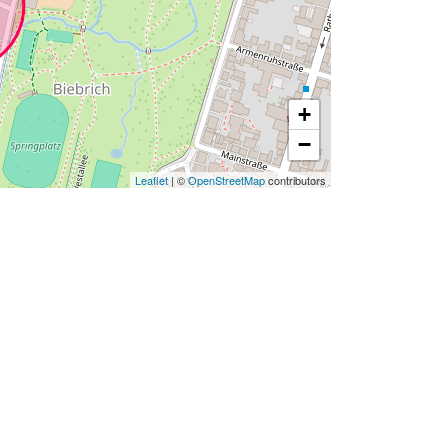
+
−
Leaflet
| ©
OpenStreetMap
contributors