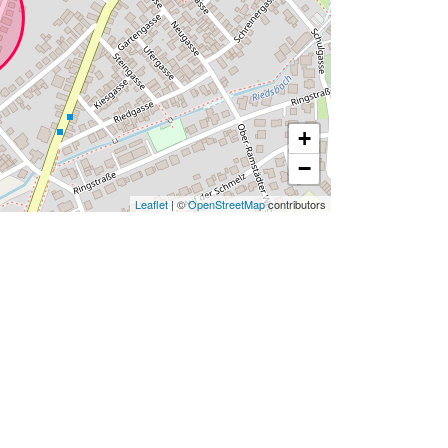
+
−
Leaflet
| ©
OpenStreetMap
contributors