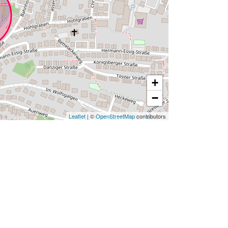
+
−
Leaflet
| ©
OpenStreetMap
contributors