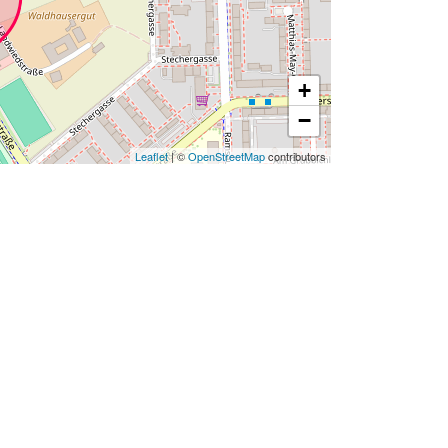
+
−
Leaflet
| ©
OpenStreetMap
contributors