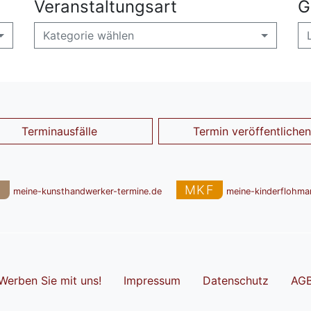
Veranstaltungsart
G
Kategorie wählen
Terminausfälle
Termin veröffentlichen
T
MKF
meine-kunsthandwerker-termine.de
meine-kinderflohma
Werben Sie mit uns!
Impressum
Datenschutz
AG