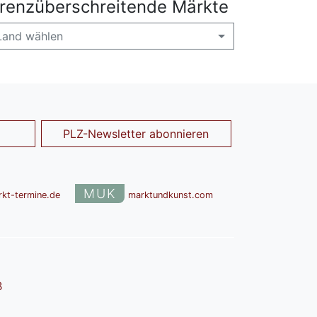
renzüberschreitende Märkte
Land wählen
PLZ-Newsletter abonnieren
MUK
rkt-termine.de
marktundkunst.com
B