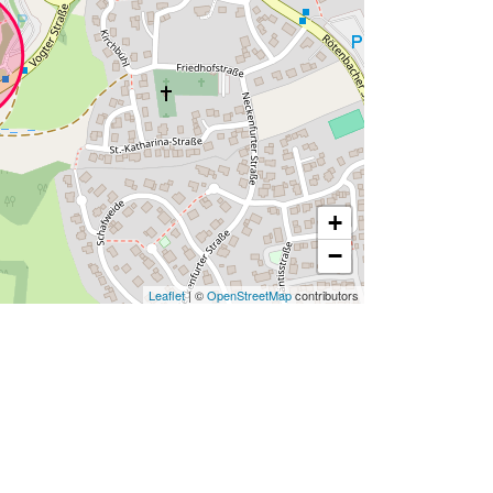
+
−
Leaflet
| ©
OpenStreetMap
contributors