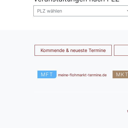
PLZ wählen
Kommende & neueste Termine
MFT
MK
meine-flohmarkt-termine.de