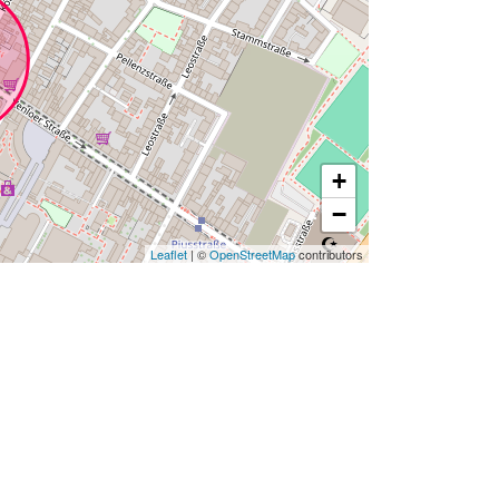
+
−
Leaflet
| ©
OpenStreetMap
contributors