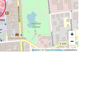
+
−
Leaflet
| ©
OpenStreetMap
contributors