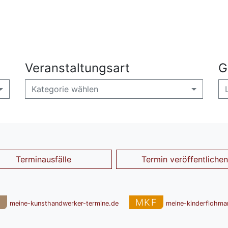
Veranstaltungsart
G
Kategorie wählen
Terminausfälle
Termin veröffentlichen
T
MKF
meine-kunsthandwerker-termine.de
meine-kinderflohma