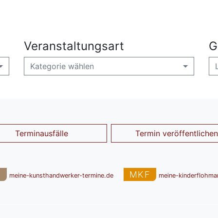
Veranstaltungsart
G
Kategorie wählen
Terminausfälle
Termin veröffentlichen
T
MKF
meine-kunsthandwerker-termine.de
meine-kinderflohma