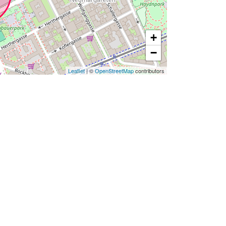
+
−
Leaflet
| ©
OpenStreetMap
contributors