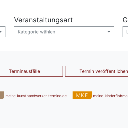
Veranstaltungsart
G
Kategorie wählen
Terminausfälle
Termin veröffentlichen
T
MKF
meine-kunsthandwerker-termine.de
meine-kinderflohma