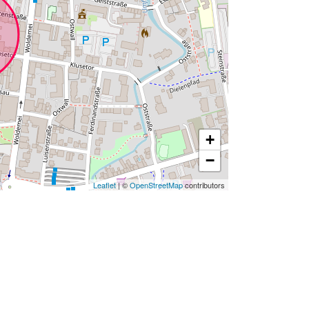
+
−
Leaflet
| ©
OpenStreetMap
contributors