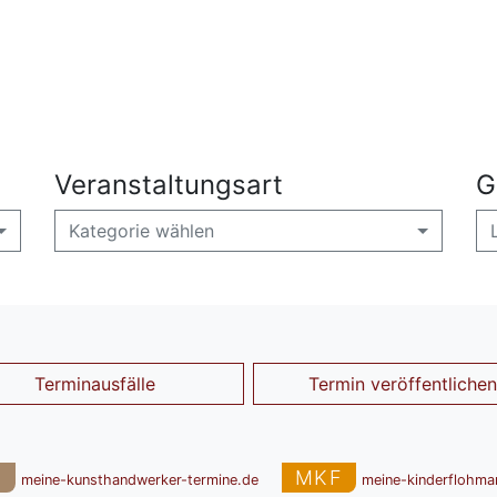
Veranstaltungsart
G
Kategorie wählen
Terminausfälle
Termin veröffentlichen
T
MKF
meine-kunsthandwerker-termine.de
meine-kinderflohma