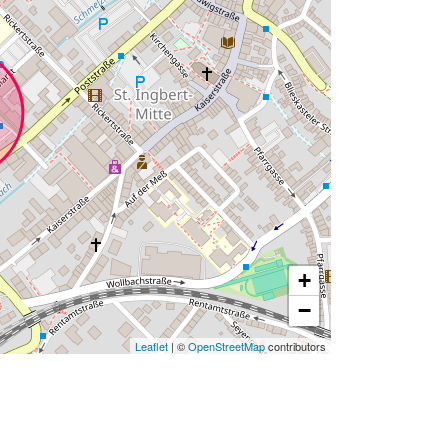
+
−
Leaflet
| ©
OpenStreetMap
contributors