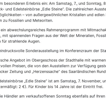
em besonderen Erlebnis ein: Am Samstag, 7., und Sonntag, 8
ck- und Edelsteinbörse „Edle Steine“. Die zahlreichen Ausst
öglichkeiten – von außergewöhnlichen Kristallen und edlen
n zu Fossilien und Meteoriten.
 ein abwechslungsreiches Rahmenprogramm mit Mitmachakt
 mit spannenden Fragen aus der Welt der Mineralien, Fossil
 für strahlende Augen.
eindrucksvolle Sonderausstellung im Konferenzraum der Sta
mische Angebot im Obergeschoss der Stadthalle mit warmen
vollen Preisen, die von den Ausstellern zur Verfügung ges
rücker Zeitung und „Herzenssache“ des Saarländischen Rund
delsteinbörse „Edle Steine“ ist am Samstag, 7. November, u
ermäßigt: 2 €). Für Kinder bis 14 Jahre ist der Eintritt frei.
 die Händler am verkaufsoffenen Sonntag ebenfalls auf Ihren