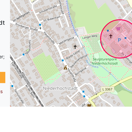
dt
r;
us