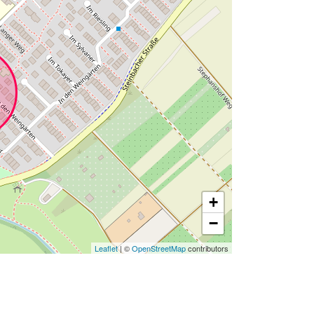
+
−
Leaflet
| ©
OpenStreetMap
contributors