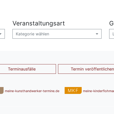
Veranstaltungsart
G
Kategorie wählen
Terminausfälle
Termin veröffentlichen
T
MKF
meine-kunsthandwerker-termine.de
meine-kinderflohma