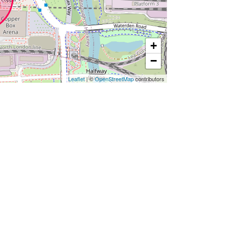
+
−
Leaflet
| ©
OpenStreetMap
contributors