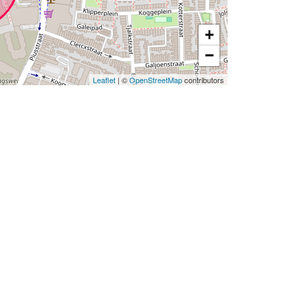
+
−
Leaflet
| ©
OpenStreetMap
contributors