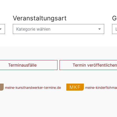
Veranstaltungsart
G
Kategorie wählen
Terminausfälle
Termin veröffentlichen
T
MKF
meine-kunsthandwerker-termine.de
meine-kinderflohma