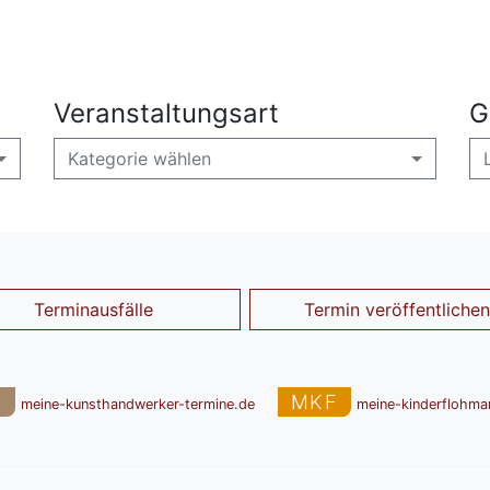
Veranstaltungsart
G
Kategorie wählen
Terminausfälle
Termin veröffentlichen
T
MKF
meine-kunsthandwerker-termine.de
meine-kinderflohma