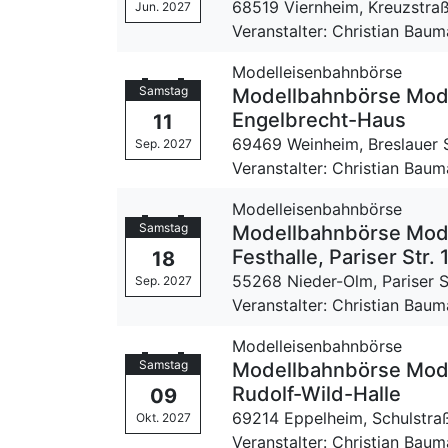
68519 Viernheim,
Kreuzstra
Jun. 2027
Veranstalter: Christian Bau
Modelleisenbahnbörse
Samstag
Modellbahnbörse Mode
Engelbrecht-Haus
11
69469 Weinheim,
Breslauer 
Sep. 2027
Veranstalter: Christian Bau
Modelleisenbahnbörse
Samstag
Modellbahnbörse Mode
Festhalle, Pariser Str. 
18
55268 Nieder-Olm,
Pariser S
Sep. 2027
Veranstalter: Christian Bau
Modelleisenbahnbörse
Samstag
Modellbahnbörse Mode
Rudolf-Wild-Halle
09
69214 Eppelheim,
Schulstra
Okt. 2027
Veranstalter: Christian Bau