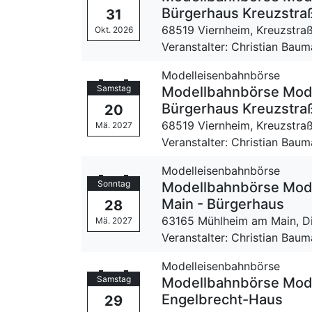
Bürgerhaus Kreuzstra
31
68519 Viernheim,
Kreuzstra
Okt. 2026
Veranstalter: Christian Bau
Modelleisenbahnbörse
Samstag
Modellbahnbörse Mode
Bürgerhaus Kreuzstra
20
68519 Viernheim,
Kreuzstra
Mä. 2027
Veranstalter: Christian Bau
Modelleisenbahnbörse
Sonntag
Modellbahnbörse Mod
Main - Bürgerhaus
28
63165 Mühlheim am Main,
D
Mä. 2027
Veranstalter: Christian Bau
Modelleisenbahnbörse
Samstag
Modellbahnbörse Mode
Engelbrecht-Haus
29