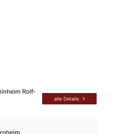
inheim Rolf-
alle Details
rnheim,