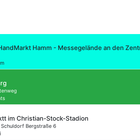
andMarkt Hamm - Messegelände an den Zentr
mm
urg
ttenweg
nts
tt im Christian-Stock-Stadion
,
Schuldorf Bergstraße 6
i