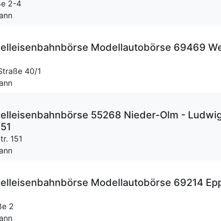
ße 2-4
mann
lleisenbahnbörse Modellautobörse 69469 We
Straße 40/1
mann
lleisenbahnbörse 55268 Nieder-Olm - Ludwi
151
tr. 151
mann
lleisenbahnbörse Modellautobörse 69214 Ep
ße 2
mann