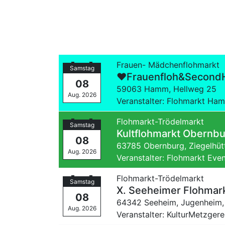
Frauen- Mädchenflohmarkt
Samstag
❤Frauenfloh&SecondH
08
59063 Hamm,
Hellweg 25
Aug. 2026
Veranstalter: Flohmarkt Ha
Flohmarkt-Trödelmarkt
Samstag
Kultflohmarkt Obernb
08
63785 Obernburg,
Ziegelhü
Aug. 2026
Veranstalter: Flohmarkt Eve
Flohmarkt-Trödelmarkt
Samstag
X. Seeheimer Flohmark
08
64342 Seeheim, Jugenheim
Aug. 2026
Veranstalter: KulturMetzgere